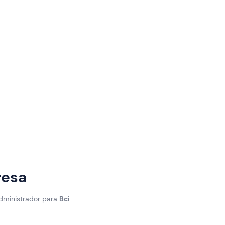
resa
administrador para
Bci