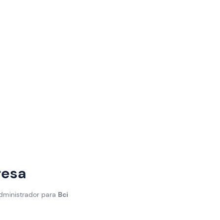
resa
administrador para
Bci