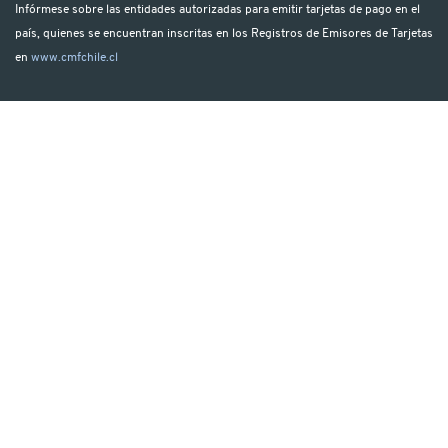
Infórmese sobre las entidades autorizadas para emitir tarjetas de pago en el
país, quienes se encuentran inscritas en los Registros de Emisores de Tarjetas
en
www.cmfchile.cl