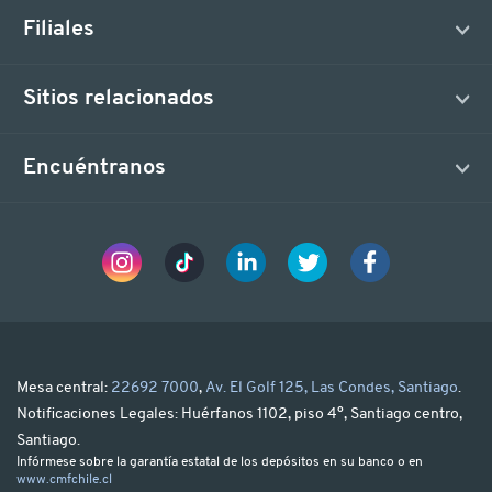
Déjanos tus comentarios acerca de la búsqueda
Filiales
¿Cómo describirías los resultados 
Gracias por comp
Sitios relacionados
comenta
Encuéntranos
¿Quieres decirnos algo más? (o
VOLVER AL BUS
Instagram
Tiktok
Linkedin
Twitter
Facebook
0/100
Gracias por tus comentarios, usaremos esta informa
Mesa central:
22692 7000
,
Av. El Golf 125, Las Condes, Santiago
.
Notificaciones Legales: Huérfanos 1102, piso 4°, Santiago centro,
Santiago.
Infórmese sobre la garantía estatal de los depósitos en su banco o en
www.cmfchile.cl